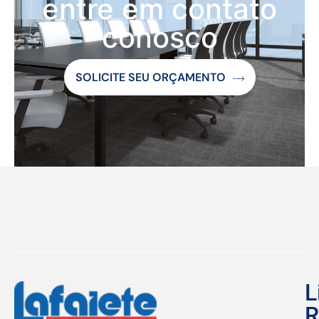
entre em contato
conosco
SOLICITE SEU ORÇAMENTO
L
R