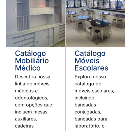
Ver Catálogo
Ver Catálogo
Catálogo
Catálogo
Mobiliário
Móveis
Médico
Escolares
Descubra nossa
Explore nosso
linha de móveis
catálogo de
médicos e
móveis escolares,
odontológicos,
incluindo
com opções que
bancadas
incluem mesas
conjugadas,
auxiliares,
bancadas para
cadeiras
laboratório, e