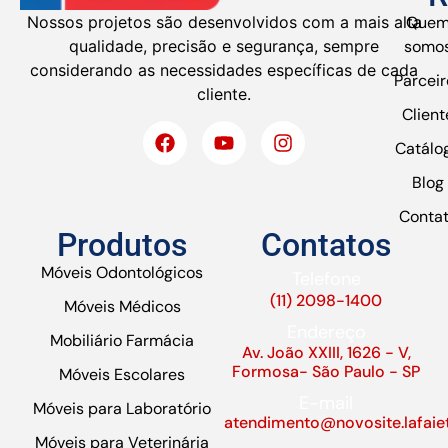
Nossos projetos são desenvolvidos com a mais alta
Que
qualidade, precisão e segurança, sempre
somo
considerando as necessidades específicas de cada
Parceir
cliente.
Client
Catálo
Blog
Conta
Produtos
Contatos
Móveis Odontológicos
Telefone
(11) 2098-1400
Móveis Médicos
Endereço
Mobiliário Farmácia
Av. João XXIII, 1626 - V,
Formosa- São Paulo - SP
Móveis Escolares
E-mail
Móveis para Laboratório
atendimento@novosite.lafaie
Móveis para Veterinária