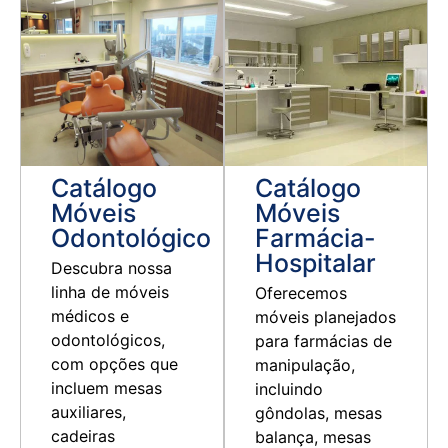
Ver Catálogo
Ver Catálogo
Catálogo
Catálogo
Móveis
Móveis
Odontológico
Farmácia-
Hospitalar
Descubra nossa
linha de móveis
Oferecemos
médicos e
móveis planejados
odontológicos,
para farmácias de
com opções que
manipulação,
incluem mesas
incluindo
auxiliares,
gôndolas, mesas
cadeiras
balança, mesas