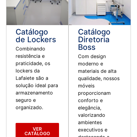
Ver Catálogo
Ver Catálogo
Catálogo
Catálogo
de Lockers
Diretoria
Boss
Combinando
resistência e
Com design
praticidade, os
moderno e
lockers da
materiais de alta
Lafaiete são a
qualidade, nossos
solução ideal para
móveis
armazenamento
proporcionam
seguro e
conforto e
organizado.
elegância,
valorizando
ambientes
VER
executivos e
CATÁLOGO
destacando a