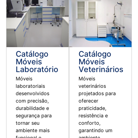
Ver Catálogo
Ver Catálogo
Catálogo
Catálogo
Móveis
Móveis
Laboratório
Veterinários
Móveis
Móveis
laboratoriais
veterinários
desenvolvidos
projetados para
com precisão,
oferecer
durabilidade e
praticidade,
segurança para
resistência e
tornar seu
conforto,
ambiente mais
garantindo um
funcional e
ambiente